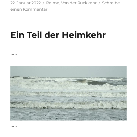
Veröffentlicht
Kategorien
22. Januar 2022
Reime
,
Von der Rückkehr
Schreibe
am
zu
einen Kommentar
Eine
Sprache
der
Ein Teil der Heimkehr
Liebe
suchend
…..
…..