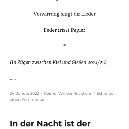
Verwirrung singt dir Lieder
Feder frisst Papier
*
(In Zügen zwischen Kiel und Gießen 2021/22)
…..
Veröffentlicht
Kategorien
24. Januar 2022
Reime
,
Von der Rückkehr
Schreibe
am
zu
einen Kommentar
Keep
on
running
In der Nacht ist der
(Spencer