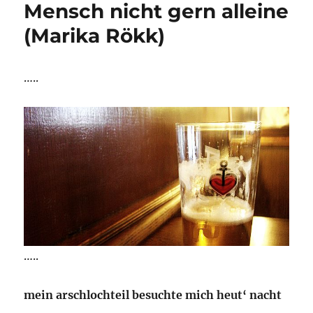
Davis
Mensch nicht gern alleine
Group)
(Marika Rökk)
…..
…..
mein arschlochteil besuchte mich heut‘ nacht