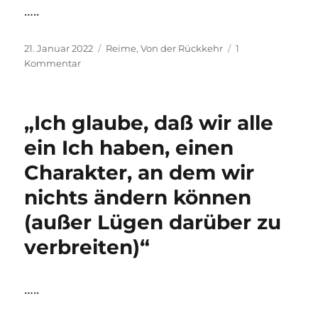
…..
Veröffentlicht
Kategorien
21. Januar 2022
Reime
,
Von der Rückkehr
1
am
zu
Kommentar
Ein
Teil
der
„Ich glaube, daß wir alle
Heimkehr
ein Ich haben, einen
Charakter, an dem wir
nichts ändern können
(außer Lügen darüber zu
verbreiten)“
…..