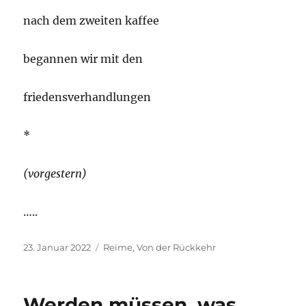
nach dem zweiten kaffee
begannen wir mit den
friedensverhandlungen
*
(vorgestern)
…..
Veröffentlicht
Kategorien
23. Januar 2022
Reime
,
Von der Rückkehr
am
Werden müssen, was