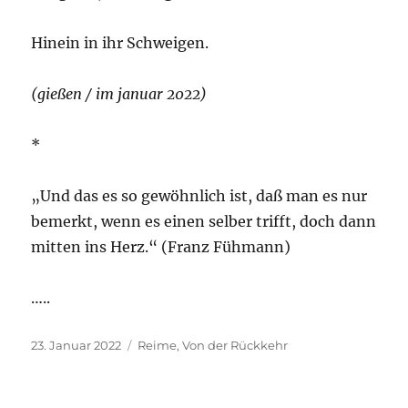
Hinein in ihr Schweigen.
(gießen / im januar 2022)
*
„Und das es so gewöhnlich ist, daß man es nur
bemerkt, wenn es einen selber trifft, doch dann
mitten ins Herz.“ (Franz Fühmann)
…..
Veröffentlicht
Kategorien
23. Januar 2022
Reime
,
Von der Rückkehr
am