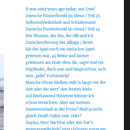
It was sixty years ago today: uns Uwe!
Zwesche Finsterbredd un Stenz / Teil 25
Selbstzufriedenheit und Schlafenszeit
Zwesche Finsterbredd un Stenz / Teil 24
Der Thomas, der Rio, der Olli und ich
Zurückeroberung des Alltags / Reset
Als das Spiel noch ein einfaches Spiel
gewesen war, 44 Beine und immer
gewinnen am Ende eben die, sagte mal ein
Engländer, doch nun und lange schon: isch
over, gelle! Fortunately!
Manche Uhren bleiben steh’n lange vor der
Zeit oder der werf‘ den letzten Stein
Auf fünftausend Hitzetote könnte ich
schon verzichten. Aber auf meinen
Sommerurlaub in der Ferne? Muß ja nicht
gleich Death Valley sein. Oder?
Äxgüsi, Herr Nachbar oder wer hat’s
weiterentwikchelt? Jetzt chönnen sogar wir