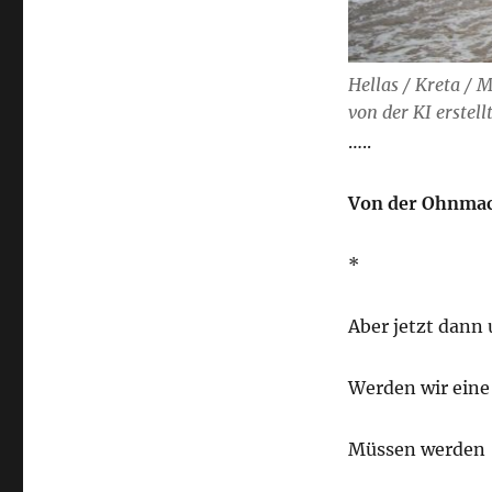
aushalten
kannst.“
(Peter
Hellas / Kreta / 
Kurzeck)
von der KI erstell
…..
Von der
Ohnmach
*
Aber jetzt dann 
Werden wir eine
Müssen werden