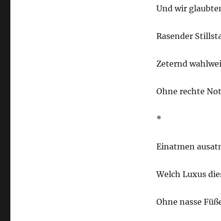
Und wir glaubte
Rasender Stillst
Zeternd wahlwei
Ohne rechte No
*
Einatmen ausat
Welch Luxus die
Ohne nasse Füß