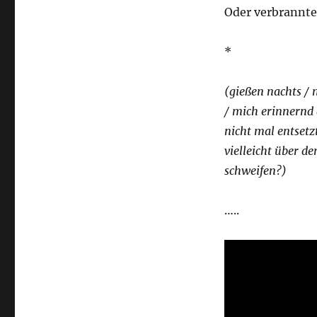
Oder verbrannt
*
(gießen nachts /
/ mich erinnernd 
nicht mal entsetz
vielleicht über d
schweifen?)
…..