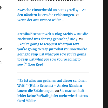
ch
Zwesche Finsterbredd un Stenz / Teil 4 – An
den Rändern lauern die Erfahrungen.
zu
Wenn der Anu Branco wüßte …
Archibald schaut Welt » Blog Archiv » Rau die
Nacht und was der Tag gebracht / Die 3.
zu
„You′re going to reap just what you sow
e
you′re going to reap just what you sow you’re
going to reap just what you sow you′re going
to reap just what you sow you’re going to
n
sow!“ (Lou Reed)
“Es ist alles nur geliehen auf dieser schönen
Welt!” (Heinz Schenk) – An den Rändern
lauern die Erfahrungen.
zu
Sie machen halt
leider keine Fußballspieler mehr wie einstens
Gerd Müller