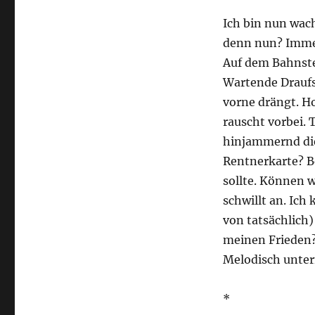
Ich bin nun wac
denn nun? Immer
Auf dem Bahnste
Wartende Draufs
vorne drängt. H
rauscht vorbei. 
hinjammernd die 
Rentnerkarte? B
sollte. Können 
schwillt an. Ich
von tatsächlich
meinen Frieden?
Melodisch unt
*