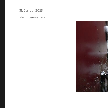
Veröffentlicht
31. Januar 2025
…..
am
Kategorien
Nachlösewagen
…..