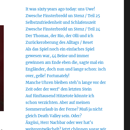
It was sixty years ago today: uns Uwe!
Zwesche Finsterbredd un Stenz / Teil 25
Selbstzufriedenheit und Schlafenszeit
Zwesche Finsterbredd un Stenz / Teil 24
Der Thomas, der Rio, der Olli und ich
Zurückeroberung des Alltags / Reset
Als das Spiel noch ein einfaches Spiel
gewesen war, 44 Beine und immer
gewinnen am Ende eben die, sagte mal ein
Engländer, doch nun und lange schon: isch
over, gelle! Fortunately!
Manche Uhren bleiben steh’n lange vor der
Zeit oder der werf‘ den letzten Stein
Auf fünftausend Hitzetote könnte ich
schon verzichten. Aber auf meinen
Sommerurlaub in der Ferne? Muß ja nicht
gleich Death Valley sein. Oder?
Äxgüsi, Herr Nachbar oder wer hat’s
weiterentwikchelt? Jetzt chönnen sogar wir