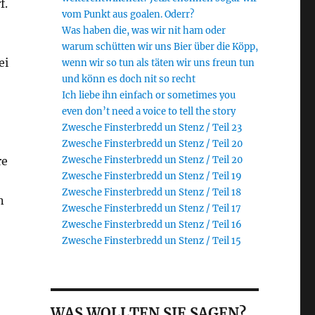
f.
vom Punkt aus goalen. Oderr?
Was haben die, was wir nit ham oder
warum schütten wir uns Bier über die Köpp,
ei
wenn wir so tun als täten wir uns freun tun
und könn es doch nit so recht
Ich liebe ihn einfach or sometimes you
even don’t need a voice to tell the story
Zwesche Finsterbredd un Stenz / Teil 23
Zwesche Finsterbredd un Stenz / Teil 20
re
Zwesche Finsterbredd un Stenz / Teil 20
Zwesche Finsterbredd un Stenz / Teil 19
Zwesche Finsterbredd un Stenz / Teil 18
n
Zwesche Finsterbredd un Stenz / Teil 17
Zwesche Finsterbredd un Stenz / Teil 16
Zwesche Finsterbredd un Stenz / Teil 15
WAS WOLLTEN SIE SAGEN?