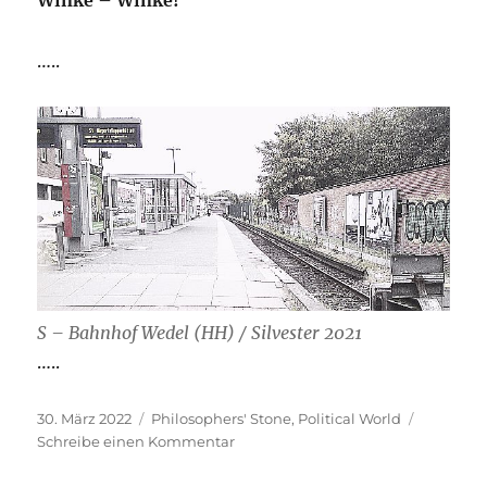
Winke – Winke!
…..
S – Bahnhof Wedel (HH) / Silvester 2021
…..
Veröffentlicht
Kategorien
30. März 2022
Philosophers' Stone
,
Political World
am
zu
Schreibe einen Kommentar
Vom
Boulevard