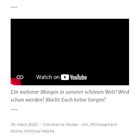
…..
Ein weiterer Morgen in unserer schönen Welt! Wird
schon werden! Macht Euch keine Sorgen!
…..
Veröffentlicht
Kategorien
29. März 2022
Das kleine Wüter - Ich
,
Philosophers'
am
Stone
,
Political World