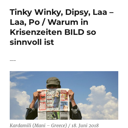
lernen:
Tinky Winky, Dipsy, Laa –
Siegen
lernen!
Laa, Po / Warum in
Krisenzeiten BILD so
sinnvoll ist
…..
Kardamili (Mani – Greece) / 18. Juni 2018