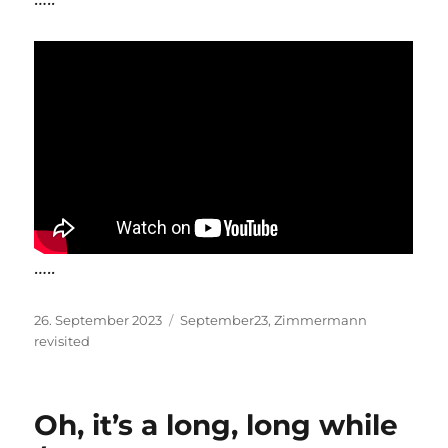
…..
Veröffentlicht
Kategorien
26. September 2023
September23
,
Zimmermann
am
revisited
Oh, it’s a long, long while