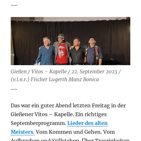
…..
the
days
grow
short
/
When
you
reach
September
/
Gießen / Vitos – Kapelle / 22. September 2023 /
11
(v.l.n.r.) Fischer Lugerth Manz Bonica
…..
Das war ein guter Abend letzten Freitag in der
Gießener Vitos – Kapelle. Ein richtiges
Septemberprogramm.
Lieder des alten
Meisters.
Vom Kommen und Gehen. Vom
Aufbrechen und Stillstehen. Über Traurigkeiten