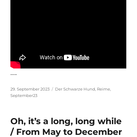
…..
Veröffentlicht
Kategorien
29. September 2023
Der Schwarze Hund
,
Reime
,
am
September23
Oh, it’s a long, long while
/ From May to December