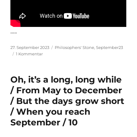
…..
Veröffentlicht
Kategorien
27. September 2023
Philosophers' Stone
,
September23
am
zu
1 Kommentar
Oh,
it’s
a
Oh, it’s a long, long while
long,
long
/ From May to December
while
/ But the days grow short
/
From
/ When you reach
May
to
September / 10
December
/
But