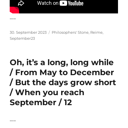
…..
Veröffentlicht
Kategorien
30. September 2023
Philosophers' Stone
,
Reime
,
am
September23
Oh, it’s a long, long while
/ From May to December
/ But the days grow short
/ When you reach
September / 12
…..