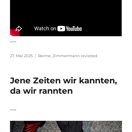
…..
Veröffentlicht
Kategorien
27. Mai 2025
Reime
,
Zimmermann revisited
am
Jene Zeiten wir kannten,
da wir rannten
…..