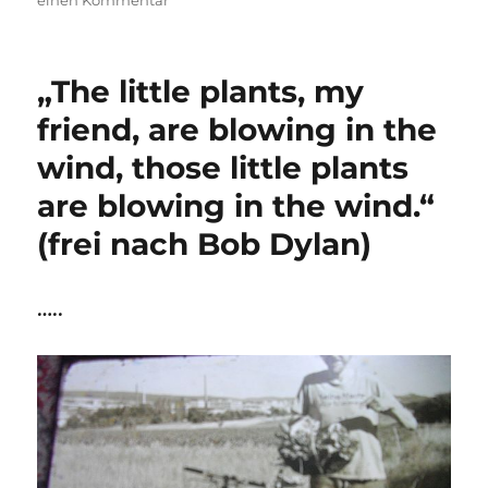
„Hey
Bob!
Wie
„The little plants, my
schmeckt
der
friend, are blowing in the
Salat?“
wind, those little plants
„Tja?“
„Dann
are blowing in the wind.“
mußt
Du
(frei nach Bob Dylan)
ihn
mehr
Dillen!“
…..