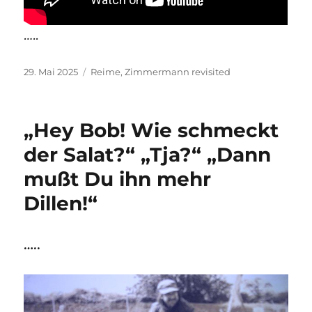
…..
Veröffentlicht
Kategorien
29. Mai 2025
Reime
,
Zimmermann revisited
am
„Hey Bob! Wie schmeckt
der Salat?“ „Tja?“ „Dann
mußt Du ihn mehr
Dillen!“
…..