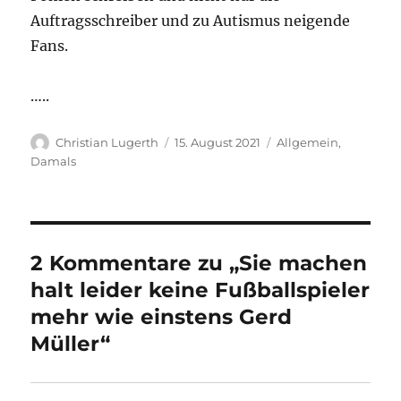
Auftragsschreiber und zu Autismus neigende
Fans.
…..
Autor
Veröffentlicht
Kategorien
Christian Lugerth
15. August 2021
Allgemein
,
am
Damals
2 Kommentare zu „Sie machen
halt leider keine Fußballspieler
mehr wie einstens Gerd
Müller“