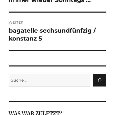
Beitrag:
WEITER
bagatelle sechsundfünfzig /
Nächster
Beitrag:
konstanz 5
Suchen
WAS WAR ZULETZT?