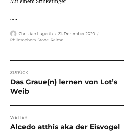
Mit einem Stinkefinger
…..
Autor
Veröffentlicht
Kategorien
Christian Lugerth
31. Dezember 2020
am
Philosophers' Stone
,
Reime
Beitragsnavigation
ZURÜCK
Das Graue(n) lernen von Lot’s
Vorheriger
Beitrag:
Weib
WEITER
Alcedo atthis aka der Eisvogel
Nächster