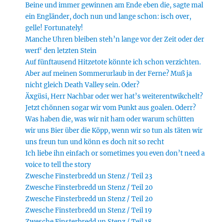
Beine und immer gewinnen am Ende eben die, sagte mal
ein Engländer, doch nun und lange schon: isch over,
gelle! Fortunately!
Manche Uhren bleiben steh’n lange vor der Zeit oder der
werf‘ den letzten Stein
Auf fünftausend Hitzetote könnte ich schon verzichten.
Aber auf meinen Sommerurlaub in der Ferne? Muß ja
nicht gleich Death Valley sein. Oder?
Äxgüsi, Herr Nachbar oder wer hat’s weiterentwikchelt?
Jetzt chönnen sogar wir vom Punkt aus goalen. Oderr?
Was haben die, was wir nit ham oder warum schütten
wir uns Bier über die Köpp, wenn wir so tun als täten wir
uns freun tun und könn es doch nit so recht
Ich liebe ihn einfach or sometimes you even don’t need a
voice to tell the story
Zwesche Finsterbredd un Stenz / Teil 23
Zwesche Finsterbredd un Stenz / Teil 20
Zwesche Finsterbredd un Stenz / Teil 20
Zwesche Finsterbredd un Stenz / Teil 19
Zwesche Finsterbredd un Stenz / Teil 18