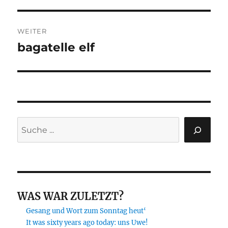
Beitrag:
WEITER
bagatelle elf
Nächster
Beitrag:
Suchen
WAS WAR ZULETZT?
Gesang und Wort zum Sonntag heut‘
It was sixty years ago today: uns Uwe!