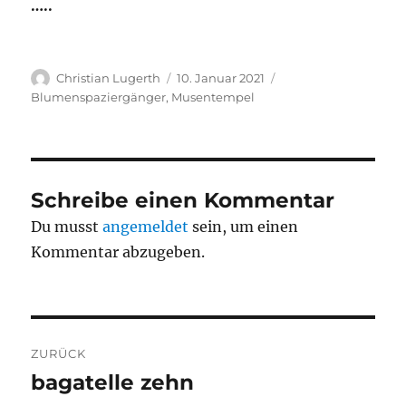
…..
Autor
Veröffentlicht
Kategorien
Christian Lugerth
10. Januar 2021
am
Blumenspaziergänger
,
Musentempel
Schreibe einen Kommentar
Du musst
angemeldet
sein, um einen
Kommentar abzugeben.
Beitragsnavigation
ZURÜCK
bagatelle zehn
Vorheriger