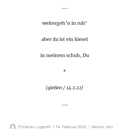
…..
weitergeh’n in ruh‘
aber da ist ein kiesel
in meinem schuh, Du
*
(gießen / 14.2.22)
…..
Autor
Veröffentlicht
Kategorien
Christian Lugerth
14. Februar 2022
Reime
,
Von