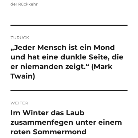
am
der Rückkehr
Beitragsnavigation
ZURÜCK
„Jeder Mensch ist ein Mond
Vorheriger
Beitrag:
und hat eine dunkle Seite, die
er niemanden zeigt.“ (Mark
Twain)
WEITER
Im Winter das Laub
Nächster
Beitrag:
zusammenfegen unter einem
roten Sommermond