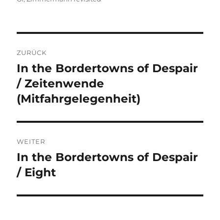
Beitragsnavigation
ZURÜCK
In the Bordertowns of Despair
Vorheriger
Beitrag:
/ Zeitenwende
(Mitfahrgelegenheit)
WEITER
In the Bordertowns of Despair
Nächster
Beitrag:
/ Eight