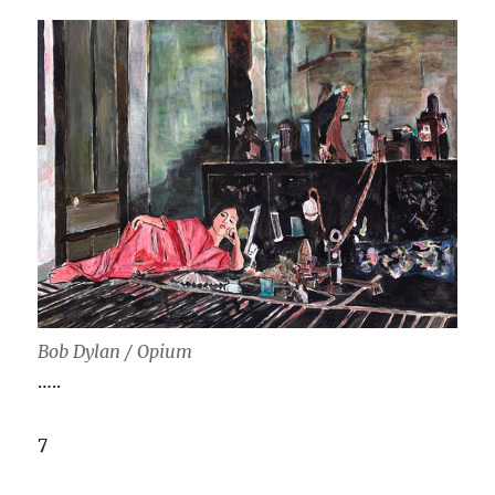
Bob Dylan / Opium
…..
7