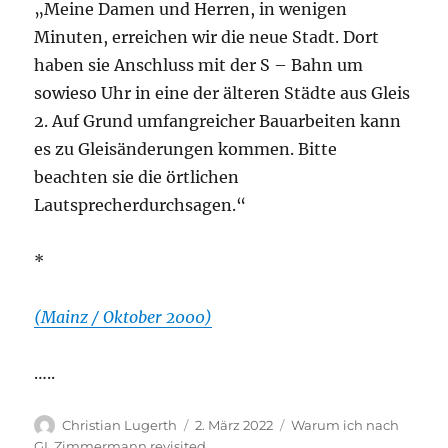
„Meine Damen und Herren, in wenigen
Minuten, erreichen wir die neue Stadt. Dort
haben sie Anschluss mit der S – Bahn um
sowieso Uhr in eine der älteren Städte aus Gleis
2. Auf Grund umfangreicher Bauarbeiten kann
es zu Gleisänderungen kommen. Bitte
beachten sie die örtlichen
Lautsprecherdurchsagen.“
*
(Mainz / Oktober 2000)
…..
Autor
Veröffentlicht
Kategorien
Christian Lugerth
2. März 2022
Warum ich nach
am
GI
,
Zimmermann revisited