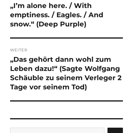
„I’m alone here. / With
Vorheriger
Beitrag:
emptiness. / Eagles. / And
snow.“ (Deep Purple)
WEITER
„Das gehört dann wohl zum
Nächster
Beitrag:
Leben dazu!“ (Sagte Wolfgang
Schäuble zu seinem Verleger 2
Tage vor seinem Tod)
Suchen