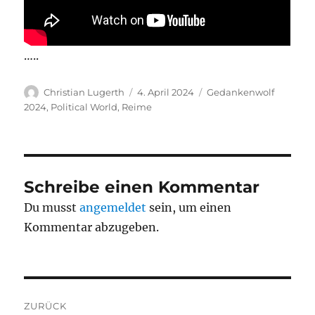
…..
Autor
Veröffentlicht
Kategorien
Christian Lugerth
4. April 2024
Gedankenwolf
am
2024
,
Political World
,
Reime
Schreibe einen Kommentar
Du musst
angemeldet
sein, um einen
Kommentar abzugeben.
Beitragsnavigation
ZURÜCK