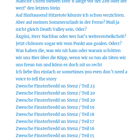
Manche Uhren bleiben steh’n lange vor der Zeit oder der
werf‘ den letzten Stein
Auf fünftausend Hitzetote könnte ich schon verzichten.
Aber auf meinen Sommerurlaub in der Ferne? Muß ja
nicht gleich Death Valley sein. Oder?
Äxgüsi, Herr Nachbar oder wer hat’s weiterentwikchelt?
Jetzt chönnen sogar wir vom Punkt aus goalen. Oderr?
Was haben die, was wir nit ham oder warum schütten
wir uns Bier über die Köpp, wenn wir so tun als täten wir
uns freun tun und könn es doch nit so recht
Ich liebe ihn einfach or sometimes you even don’t need a
voice to tell the story
Zwesche Finsterbredd un Stenz / Teil 23
Zwesche Finsterbredd un Stenz / Teil 20
Zwesche Finsterbredd un Stenz / Teil 20
Zwesche Finsterbredd un Stenz / Teil 19
Zwesche Finsterbredd un Stenz / Teil 18
Zwesche Finsterbredd un Stenz / Teil 17
Zwesche Finsterbredd un Stenz / Teil 16
Zwesche Finsterbredd un Stenz / Teil 15