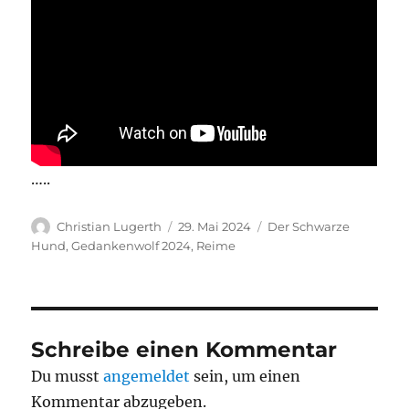
…..
Autor
Veröffentlicht
Kategorien
Christian Lugerth
29. Mai 2024
Der Schwarze
am
Hund
,
Gedankenwolf 2024
,
Reime
Schreibe einen Kommentar
Du musst
angemeldet
sein, um einen
Kommentar abzugeben.