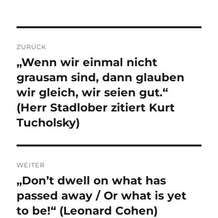
Beitragsnavigation
ZURÜCK
„Wenn wir einmal nicht
Vorheriger
Beitrag:
grausam sind, dann glauben
wir gleich, wir seien gut.“
(Herr Stadlober zitiert Kurt
Tucholsky)
WEITER
„Don’t dwell on what has
Nächster
Beitrag:
passed away / Or what is yet
to be!“ (Leonard Cohen)