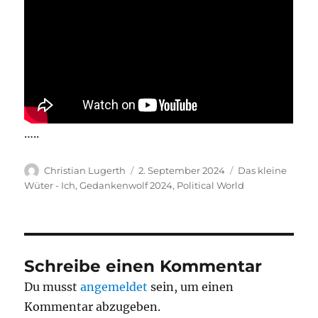
…..
Autor
Veröffentlicht
Kategorien
Christian Lugerth
2. September 2024
Das kleine
am
Wüter - Ich
,
Gedankenwolf 2024
,
Political World
Schreibe einen Kommentar
Du musst
angemeldet
sein, um einen
Kommentar abzugeben.