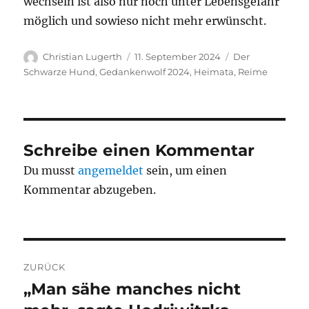
wechseln ist also nur noch unter Lebensgefahr
möglich und sowieso nicht mehr erwünscht.
Autor
Veröffentlicht
Kategorien
Christian Lugerth
11. September 2024
Der
am
Schwarze Hund
,
Gedankenwolf 2024
,
Heimata
,
Reime
Schreibe einen Kommentar
Du musst
angemeldet
sein, um einen
Kommentar abzugeben.
Beitragsnavigation
ZURÜCK
„Man sähe manches nicht
Vorheriger
Beitrag: