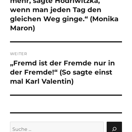
mehr, sagte Hodriwitzka,
wenn man jeden Tag den
gleichen Weg ginge.“ (Monika
Maron)
WEITER
„Fremd ist der Fremde nur in
Nächster
Beitrag:
der Fremde!“ (So sagte einst
mal Karl Valentin)
Suchen