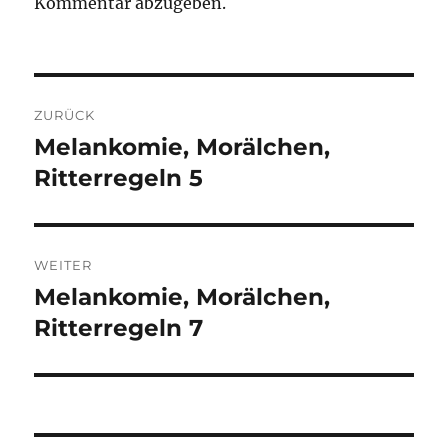
Kommentar abzugeben.
Beitragsnavigation
ZURÜCK
Melankomie, Morälchen,
Vorheriger
Beitrag:
Ritterregeln 5
WEITER
Melankomie, Morälchen,
Nächster
Beitrag:
Ritterregeln 7