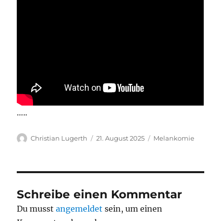
…..
Autor
Veröffentlicht
Kategorien
Christian Lugerth
21. August 2025
Melankomie
am
Schreibe einen Kommentar
Du musst
angemeldet
sein, um einen