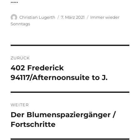
…..
Autor
Veröffentlicht
Kategorien
Christian Lugerth
7. März 2021
Immer wieder
am
Sonntags
Beitragsnavigation
ZURÜCK
402 Frederick
Vorheriger
Beitrag:
94117/Afternoonsuite to J.
WEITER
Der Blumenspaziergänger /
Nächster
Beitrag:
Fortschritte