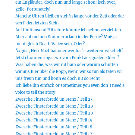
ein Engländer, doch nun und lange schon: isch over,
gelle! Fortunately!
Manche Uhren bleiben steh’n lange vor der Zeit oder der
werf‘ den letzten Stein
Auf fünftausend Hitzetote könnte ich schon verzichten.
Aber auf meinen Sommerurlaub in der Ferne? Muß ja
nicht gleich Death Valley sein. Oder?
Äxgüsi, Herr Nachbar oder wer hat’s weiterentwikchelt?
Jetzt chönnen sogar wir vom Punkt aus goalen. Oderr?
Was haben die, was wir nit ham oder warum schütten
wir uns Bier über die Köpp, wenn wir so tun als täten wir
uns freun tun und könn es doch nit so recht
Ich liebe ihn einfach or sometimes you even don’t need a
voice to tell the story
Zwesche Finsterbredd un Stenz / Teil 23
Zwesche Finsterbredd un Stenz / Teil 20
Zwesche Finsterbredd un Stenz / Teil 20
Zwesche Finsterbredd un Stenz / Teil 19
Zwesche Finsterbredd un Stenz / Teil 18
Zwesche Finsterbredd un Stenz / Teil 17