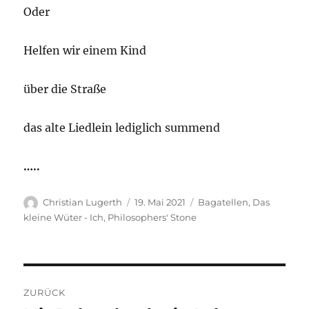
Oder
Helfen wir einem Kind
über die Straße
das alte Liedlein lediglich summend
…..
Autor
Veröffentlicht
Kategorien
Christian Lugerth
19. Mai 2021
Bagatellen
,
Das
am
kleine Wüter - Ich
,
Philosophers' Stone
Beitragsnavigation
ZURÜCK