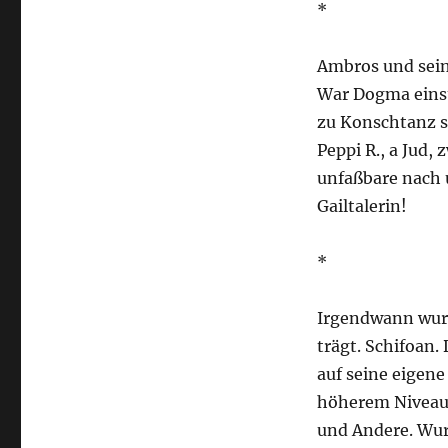
*
Ambros und sei
War Dogma einst
zu Konschtanz s
Peppi R., a Jud,
unfaßbare nach 
Gailtalerin!
*
Irgendwann wurd
trägt. Schifoan.
auf seine eigene
höherem Niveau.
und Andere. Wur