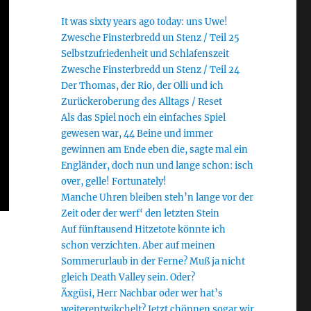
It was sixty years ago today: uns Uwe!
Zwesche Finsterbredd un Stenz / Teil 25
Selbstzufriedenheit und Schlafenszeit
Zwesche Finsterbredd un Stenz / Teil 24
Der Thomas, der Rio, der Olli und ich
Zurückeroberung des Alltags / Reset
Als das Spiel noch ein einfaches Spiel
gewesen war, 44 Beine und immer
gewinnen am Ende eben die, sagte mal ein
Engländer, doch nun und lange schon: isch
over, gelle! Fortunately!
Manche Uhren bleiben steh’n lange vor der
Zeit oder der werf‘ den letzten Stein
Auf fünftausend Hitzetote könnte ich
schon verzichten. Aber auf meinen
Sommerurlaub in der Ferne? Muß ja nicht
gleich Death Valley sein. Oder?
Äxgüsi, Herr Nachbar oder wer hat’s
weiterentwikchelt? Jetzt chönnen sogar wir