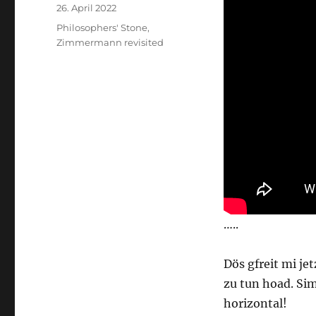
Veröffentlicht
26. April 2022
am
Kategorien
Philosophers' Stone
,
Zimmermann revisited
…..
Dös gfreit mi je
zu tun hoad. Sim
horizontal!