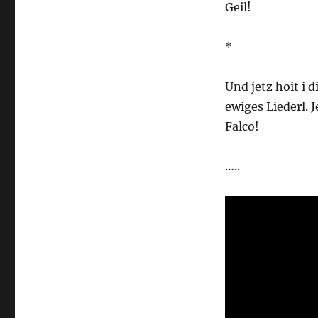
Geil!
*
Und jetz hoit i 
ewiges Liederl. 
Falco!
…..