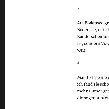
*
Am Bodensee gro
Bodensee, der et
Randerscheinung,
ist, sondern Vor
weit.
*
Man hat sie nie
ich fand sie sch
mehr Humor gese
die sogenannten 