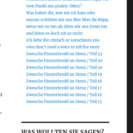
vom Punkt aus goalen. Oderr?
Was haben die, was wir nit ham oder
warum schütten wir uns Bier über die Köpp,
wenn wir so tun als täten wir uns freun tun
und könn es doch nit so recht
Ich liebe ihn einfach or sometimes you
h
even don’t need a voice to tell the story
Zwesche Finsterbredd un Stenz / Teil 23
Zwesche Finsterbredd un Stenz / Teil 20
Zwesche Finsterbredd un Stenz / Teil 20
Zwesche Finsterbredd un Stenz / Teil 19
Zwesche Finsterbredd un Stenz / Teil 18
Zwesche Finsterbredd un Stenz / Teil 17
r
Zwesche Finsterbredd un Stenz / Teil 16
Zwesche Finsterbredd un Stenz / Teil 15
,
WAS WOLLTEN SIE SAGEN?