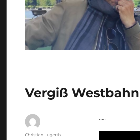
Vergiß Westbahn!
…..
Autor
Christian Lugerth