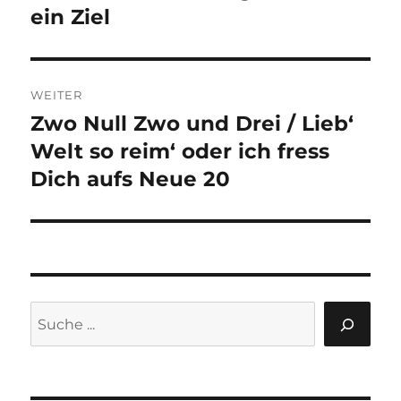
Beitrag:
ein Ziel
WEITER
Zwo Null Zwo und Drei / Lieb‘
Nächster
Beitrag:
Welt so reim‘ oder ich fress
Dich aufs Neue 20
Suchen