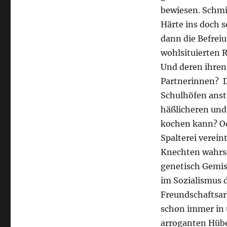
bewiesen. Schmi
Härte ins doch 
dann die Befrei
wohlsituierten 
Und deren ihren
Partnerinnen? Di
Schulhöfen ansta
häßlicheren und 
kochen kann? Od
Spalterei verein
Knechten wahrsc
genetisch Gemisc
im Sozialismus d
Freundschaftsar
schon immer in
arroganten Hübe