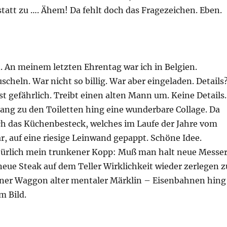
statt zu …. Ähem! Da fehlt doch das Fragezeichen. Eben.
 An meinem letzten Ehrentag war ich in Belgien.
cheln. War nicht so billig. War aber eingeladen. Details
ist gefährlich. Treibt einen alten Mann um. Keine Details.
ng zu den Toiletten hing eine wunderbare Collage. Da
ach das Küchenbesteck, welches im Laufe der Jahre vom
r, auf eine riesige Leinwand gepappt. Schöne Idee.
atürlich mein trunkener Kopp: Muß man halt neue Messe
eue Steak auf dem Teller Wirklichkeit wieder zerlegen z
iner Waggon alter mentaler Märklin – Eisenbahnen hing
m Bild.