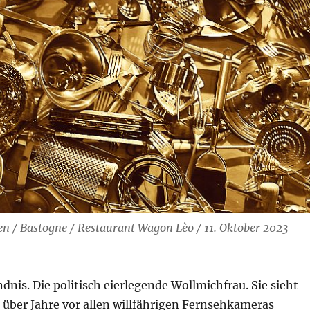
en / Bastogne / Restaurant Wagon Lèo / 11. Oktober 2023
ndnis. Die politisch eierlegende Wollmichfrau. Sie sieht
s über Jahre vor allen willfährigen Fernsehkameras