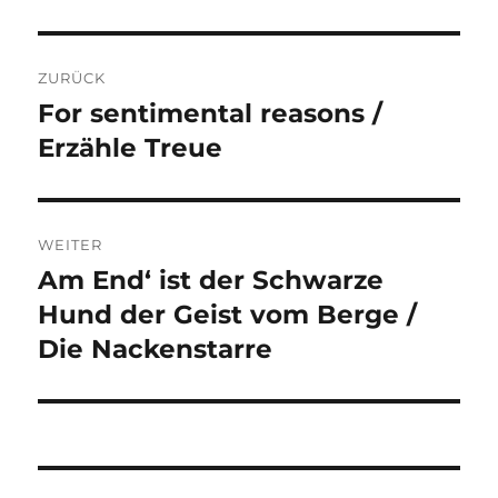
Beitragsnavigation
ZURÜCK
For sentimental reasons /
Vorheriger
Beitrag:
Erzähle Treue
WEITER
Am End‘ ist der Schwarze
Nächster
Beitrag:
Hund der Geist vom Berge /
Die Nackenstarre