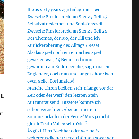
It was sixty years ago today: uns Uwe!
Zwesche Finsterbredd un Stenz / Teil 25
Selbstzufriedenheit und Schlafenszeit
Zwesche Finsterbredd un Stenz / Teil 24
Der Thomas, der Rio, der Olli und ich
Zurückeroberung des Alltags / Reset
Als das Spiel noch ein einfaches Spiel
gewesen war, 44 Beine und immer
gewinnen am Ende eben die, sagte mal ein
Engländer, doch nun und lange schon: isch
over, gelle! Fortunately!
Manche Uhren bleiben steh’n lange vor der
Zeit oder der werf‘ den letzten Stein
ll
Auf fünftausend Hitzetote könnte ich
schon verzichten. Aber auf meinen
or
Sommerurlaub in der Ferne? Muß ja nicht
gleich Death Valley sein. Oder?
Äxgüsi, Herr Nachbar oder wer hat’s
weiterentwikchelt? Jetzt chönnen sogar wir