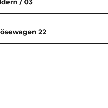
dern / 03
lösewagen 22