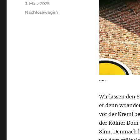
Veröffentlicht
3. März 2025
am
Kategorien
Nachlösewagen
…..
Wir lassen den 
er denn woanders
vor der Kreml be
der Kölner Dom 
Sinn. Demnach h