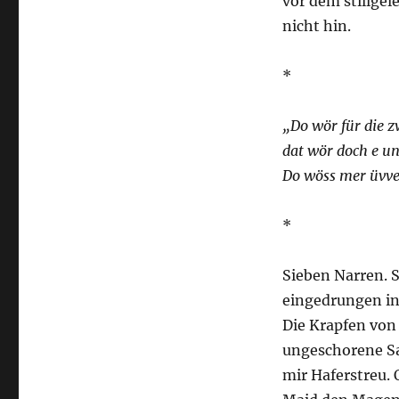
vor dem stillge
nicht hin.
*
„Do wör für die zw
dat wör doch e un
Do wöss mer üvver
*
Sieben Narren. 
eingedrungen in
Die Krapfen von
ungeschorene Sau
mir Haferstreu. 