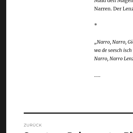
Maid den Magen.
Narren. Der Lenz
*
„Narro, Narro, G
wa de seesch isch 
Narro, Narro Len
…..
Beitragsnavigation
ZURÜCK