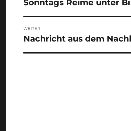
Sonntags Reime unter Bil
Vorheriger
Beitrag:
WEITER
Nachricht aus dem Nach
Nächster
Beitrag: