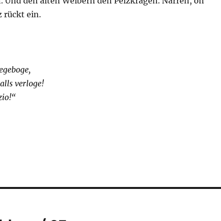
 Und den alten Weibern den Pelzkragen. Narren, oh
 rückt ein.
iegeboge,
alls verloge!
zio!“