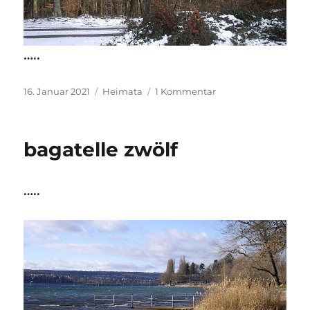
…..
Veröffentlicht
Kategorien
zu
16. Januar 2021
Heimata
1 Kommentar
am
Stumpentorte
und
Gnadenfünfer
bagatelle zwölf
…..