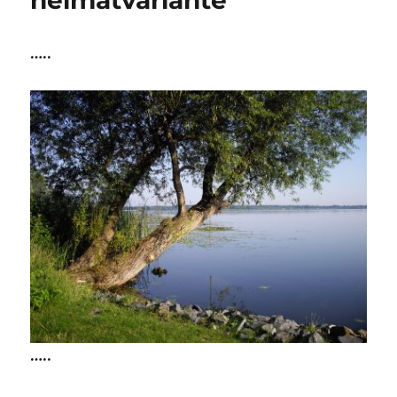
heimatvariante
…..
…..