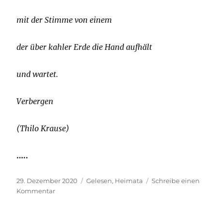
mit der Stimme von einem
der über kahler Erde die Hand aufhält
und wartet.
Verbergen
(Thilo Krause)
…..
Veröffentlicht
Kategorien
29. Dezember 2020
Gelesen
,
Heimata
Schreibe einen
am
zu
Kommentar
Und
ich