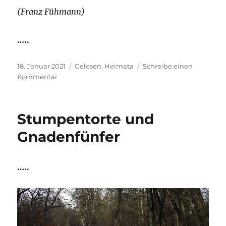
(Franz Fühmann)
…..
Veröffentlicht
Kategorien
18. Januar 2021
Gelesen
,
Heimata
Schreibe einen
am
zu
Kommentar
Zur
Erinnerung
erinnert
Stumpentorte und
Gnadenfünfer
…..