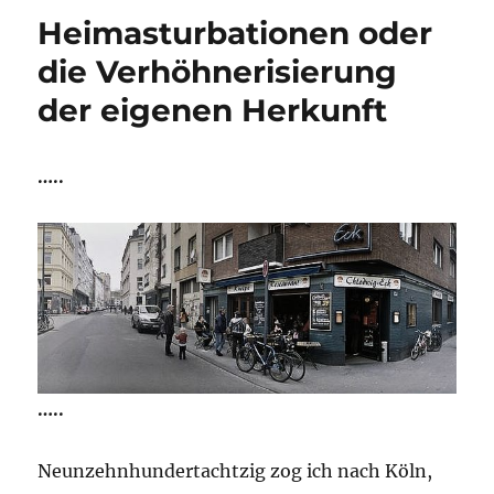
suche
Heimasturbationen oder
die
ich
die Verhöhnerisierung
liebe
der eigenen Herkunft
…..
…..
Neunzehnhundertachtzig zog ich nach Köln,