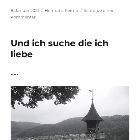
Veröffentlicht
Kategorien
8. Januar 2021
Heimata
,
Reime
Schreibe einen
am
zu
Kommentar
heimatvariante
Und ich suche die ich
liebe
…..