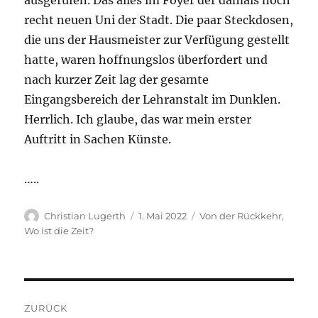
ausgerufen. Das alles im Foyer der damals noch
recht neuen Uni der Stadt. Die paar Steckdosen,
die uns der Hausmeister zur Verfügung gestellt
hatte, waren hoffnungslos überfordert und
nach kurzer Zeit lag der gesamte
Eingangsbereich der Lehranstalt im Dunklen.
Herrlich. Ich glaube, das war mein erster
Auftritt in Sachen Künste.
…..
Autor
Veröffentlicht
Kategorien
Christian Lugerth
1. Mai 2022
Von der Rückkehr
,
am
Wo ist die Zeit?
Beitragsnavigation
ZURÜCK