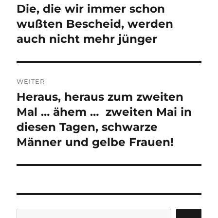
Die, die wir immer schon
Vorheriger
Beitrag:
wußten Bescheid, werden
auch nicht mehr jünger
WEITER
Heraus, heraus zum zweiten
Nächster
Beitrag:
Mal … ähem … zweiten Mai in
diesen Tagen, schwarze
Männer und gelbe Frauen!
Suchen