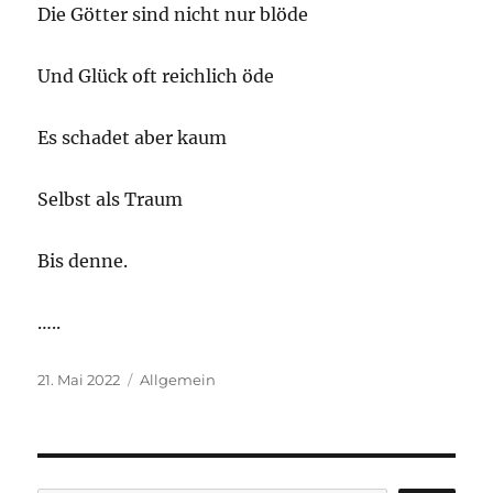
Die Götter sind nicht nur blöde
Und Glück oft reichlich öde
Es schadet aber kaum
Selbst als Traum
Bis denne.
…..
Veröffentlicht
Kategorien
21. Mai 2022
Allgemein
am