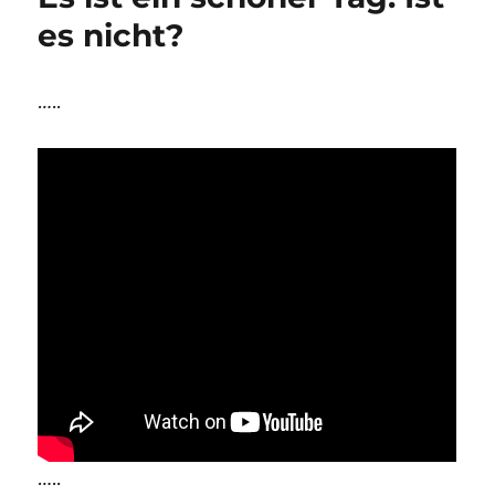
es nicht?
…..
…..