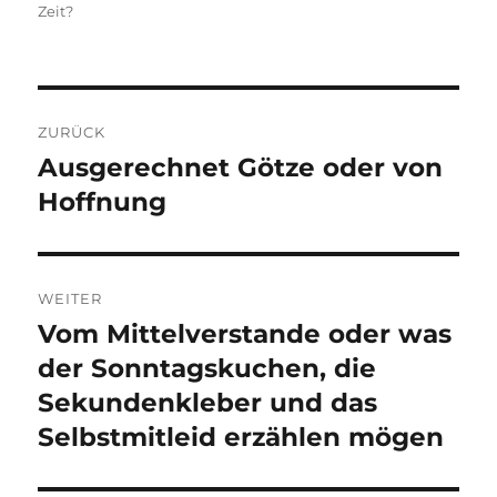
am
Zeit?
Beitragsnavigation
ZURÜCK
Ausgerechnet Götze oder von
Vorheriger
Beitrag:
Hoffnung
WEITER
Vom Mittelverstande oder was
Nächster
Beitrag:
der Sonntagskuchen, die
Sekundenkleber und das
Selbstmitleid erzählen mögen