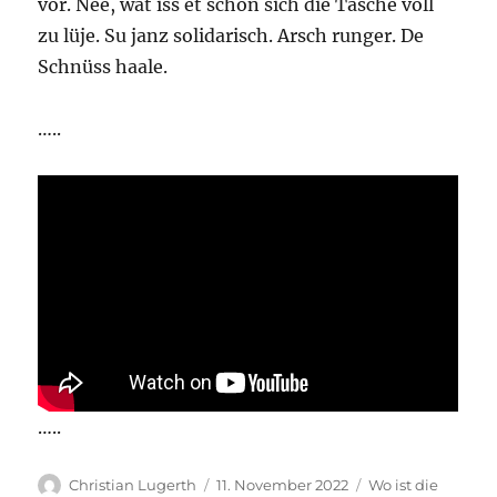
vor. Nee, wat iss et schön sich die Täsche voll
zu lüje. Su janz solidarisch. Arsch runger. De
Schnüss haale.
…..
…..
Autor
Veröffentlicht
Kategorien
Christian Lugerth
11. November 2022
Wo ist die