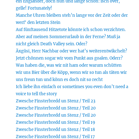
ein Engländer, doch nun und lange schon: isch over,
gelle! Fortunately!
Manche Uhren bleiben steh’n lange vor der Zeit oder der
werf‘ den letzten Stein
Auf fünftausend Hitzetote könnte ich schon verzichten.
Aber auf meinen Sommerurlaub in der Ferne? Muß ja
nicht gleich Death Valley sein. Oder?
Äxgüsi, Herr Nachbar oder wer hat’s weiterentwikchelt?
Jetzt chönnen sogar wir vom Punkt aus goalen. Oderr?
Was haben die, was wir nit ham oder warum schütten
wir uns Bier über die Köpp, wenn wir so tun als täten wir
uns freun tun und könn es doch nit so recht
Ich liebe ihn einfach or sometimes you even don’t need a
voice to tell the story
Zwesche Finsterbredd un Stenz / Teil 23
Zwesche Finsterbredd un Stenz / Teil 20
Zwesche Finsterbredd un Stenz / Teil 20
Zwesche Finsterbredd un Stenz / Teil 19
Zwesche Finsterbredd un Stenz / Teil 18
Zwesche Finsterbredd un Stenz / Teil 17