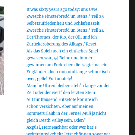
It was sixty years ago today: uns Uwe!
Zwesche Finsterbredd un Stenz / Teil 25
Selbstzufriedenheit und Schlafenszeit
Zwesche Finsterbredd un Stenz / Teil 24
Der Thomas, der Rio, der Olli und ich
Zurückeroberung des Alltags / Reset
Als das Spiel noch ein einfaches Spiel
gewesen war, 44 Beine und immer
gewinnen am Ende eben die, sagte mal ein
Engländer, doch nun und lange schon: isch
over, gelle! Fortunately!
Manche Uhren bleiben steh’n lange vor der
Zeit oder der werf‘ den letzten Stein
Auf fünftausend Hitzetote könnte ich
schon verzichten. Aber auf meinen
Sommerurlaub in der Ferne? Muß ja nicht
gleich Death Valley sein. Oder?
Äxgüsi, Herr Nachbar oder wer hat’s
weiterentwikchelt? Jetzt chönnen sogar wir