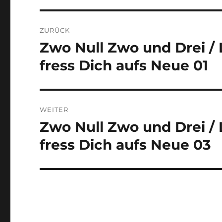
Beitragsnavigation
ZURÜCK
Zwo Null Zwo und Drei / L
Vorheriger
Beitrag:
fress Dich aufs Neue 01
WEITER
Zwo Null Zwo und Drei / L
Nächster
Beitrag:
fress Dich aufs Neue 03