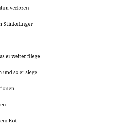
 ihm verloren
n Stinkefinger
ss er weiter fliege
 und so er siege
ationen
nen
nem Kot