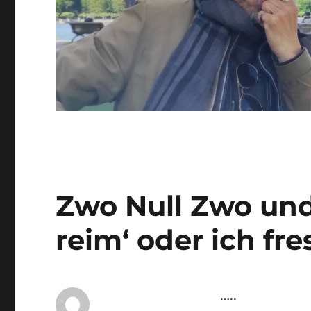
Zwo Null Zwo und 
reim‘ oder ich fr
…..