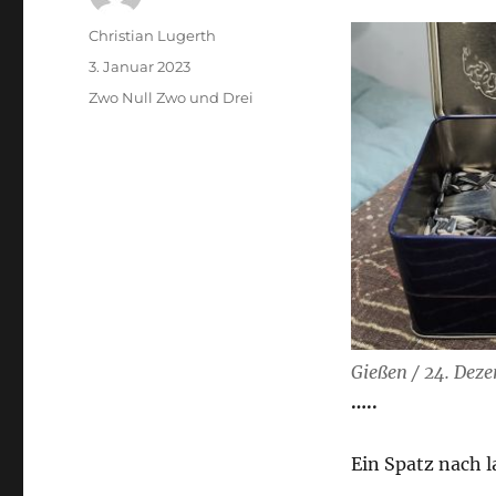
Autor
Christian Lugerth
Veröffentlicht
3. Januar 2023
am
Kategorien
Zwo Null Zwo und Drei
Gießen / 24. Deze
…..
Ein Spatz nach l