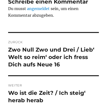
Schreibe einen Kommentar
Du musst
angemeldet
sein, um einen
Kommentar abzugeben.
Beitragsnavigation
ZURÜCK
Zwo Null Zwo und Drei / Lieb‘
Vorheriger
Beitrag:
Welt so reim‘ oder ich fress
Dich aufs Neue 16
WEITER
Wo ist die Zeit? / Ich steig‘
Nächster
Beitrag:
herab herab