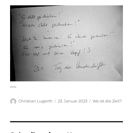
…..
Autor
Veröffentlicht
Kategorien
Christian Lugerth
23. Januar 2023
Wo ist die Zeit?
am