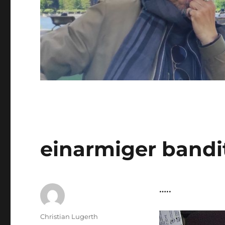
einarmiger bandi
…..
Autor
Christian Lugerth