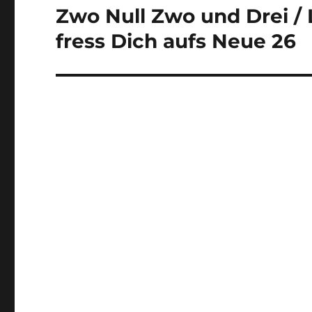
Zwo Null Zwo und Drei / L
Nächster
Beitrag:
fress Dich aufs Neue 26