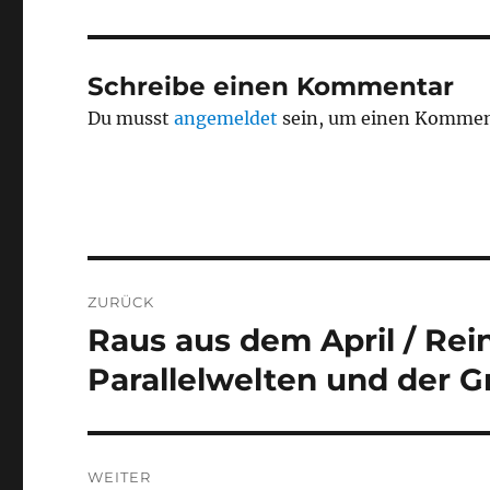
Schreibe einen Kommentar
Du musst
angemeldet
sein, um einen Kommen
Beitragsnavigation
ZURÜCK
Raus aus dem April / Rein
Vorheriger
Beitrag:
Parallelwelten und der G
WEITER