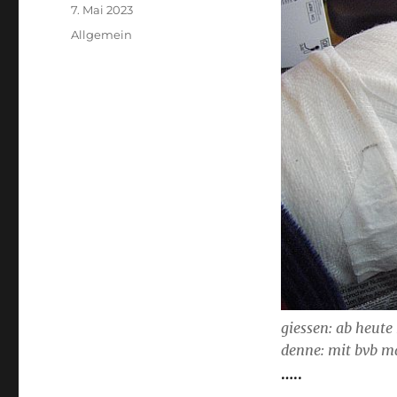
Veröffentlicht
7. Mai 2023
am
Kategorien
Allgemein
giessen: ab heute
denne: mit bvb m
…..