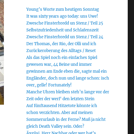
Young’s Worte zum heutigen Sonntag
It was sixty years ago today: uns Uwe!
Zwesche Finsterbredd un Stenz / Teil 25
Selbstzufriedenheit und Schlafenszeit
Zwesche Finsterbredd un Stenz / Teil 24
Der Thomas, der Rio, der Olli und ich
Zurückeroberung des Alltags / Reset
Als das Spiel noch ein einfaches Spiel
gewesen war, 44 Beine und immer
gewinnen am Ende eben die, sagte mal ein
Engländer, doch nun und lange schon: isch
over, gelle! Fortunately!
Manche Uhren bleiben steh’n lange vor der
Zeit oder der werf‘ den letzten Stein
Auf fünftausend Hitzetote könnte ich
schon verzichten. Aber auf meinen
Sommerurlaub in der Ferne? Muß ja nicht
gleich Death Valley sein. Oder?
Äxgüsi, Herr Nachbar oder wer hat’s