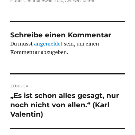
am
Hund
,
Gedankenwolf 2024
,
Gelesen
,
Reime
Schreibe einen Kommentar
Du musst
angemeldet
sein, um einen
Kommentar abzugeben.
Beitragsnavigation
ZURÜCK
„Es ist schon alles gesagt, nur
Vorheriger
Beitrag:
noch nicht von allen.“ (Karl
Valentin)