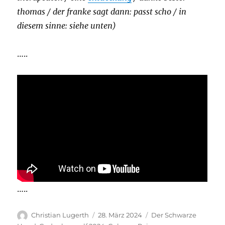
thomas / der franke sagt dann: passt scho / in
diesem sinne: siehe unten)
…..
…..
Autor
Veröffentlicht
Kategorien
Christian Lugerth
28. März 2024
Der Schwarze