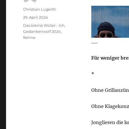
Autor
Christian Lugerth
Veröffentlicht
29. April 2024
am
Kategorien
Das kleine Wüter - Ich
,
Gedankenwolf 2024
,
Reime
…..
Für weniger br
*
Ohne Grillanzü
Ohne Klagekonz
Jonglieren die k