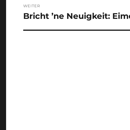
WEITER
Bricht ’ne Neuigkeit: Eimo
Nächster
Beitrag: