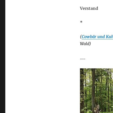
Verstand
*
(
Cowbär und Ku
Wald)
…..