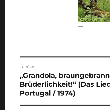
…..
Beitragsnavigation
ZURÜCK
„Grandola, braungebrann
Vorheriger
Beitrag:
Brüderlichkeit!“ (Das Lie
Portugal / 1974)