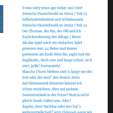
It was sixty years ago today: uns Uwe!
Zwesche Finsterbredd un Stenz / Teil 25
Selbstzufriedenheit und Schlafenszeit
Zwesche Finsterbredd un Stenz / Teil 24
Der Thomas, der Rio, der Olli und ich
Zurückeroberung des Alltags / Reset
Als das Spiel noch ein einfaches Spiel
gewesen war, 44 Beine und immer
gewinnen am Ende eben die, sagte mal ein
Engländer, doch nun und lange schon: isch
over, gelle! Fortunately!
Manche Uhren bleiben steh’n lange vor der
Zeit oder der werf‘ den letzten Stein
Auf fünftausend Hitzetote könnte ich
schon verzichten. Aber auf meinen
Sommerurlaub in der Ferne? Muß ja nicht
gleich Death Valley sein. Oder?
Äxgüsi, Herr Nachbar oder wer hat’s
weiterentwikchelt? Jetzt chönnen sogar wir