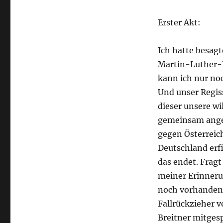
Erster Akt:
Ich hatte besag
Martin-Luther-P
kann ich nur no
Und unser Regis
dieser unsere w
gemeinsam anges
gegen Österreic
Deutschland erf
das endet. Fragt
meiner Erinnerun
noch vorhanden, 
Fallrückzieher v
Breitner mitgesp