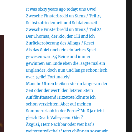
It was sixty years ago today: uns Uwe!
Zwesche Finsterbredd un Stenz / Teil 25
Selbstzufriedenheit und Schlafenszeit
Zwesche Finsterbredd un Stenz / Teil 24
Der Thomas, der Rio, der Olli und ich
Zurückeroberung des Alltags / Reset
Als das Spiel noch ein einfaches Spiel
gewesen war, 44 Beine und immer
gewinnen am Ende eben die, sagte mal ein
Engländer, doch nun und lange schon: isch
over, gelle! Fortunately!
Manche Uhren bleiben steh’n lange vor der
Zeit oder der werf‘ den letzten Stein
Auf fünftausend Hitzetote könnte ich
schon verzichten. Aber auf meinen
Sommerurlaub in der Ferne? Muß ja nicht
gleich Death Valley sein. Oder?
Äxgüsi, Herr Nachbar oder wer hat’s
weiterentwikchelt? Jetzt chönnen sogar wir