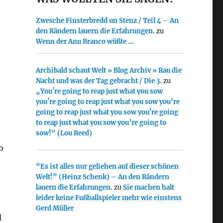
Zwesche Finsterbredd un Stenz / Teil 4 – An
den Rändern lauern die Erfahrungen.
zu
Wenn der Anu Branco wüßte …
Archibald schaut Welt » Blog Archiv » Rau die
Nacht und was der Tag gebracht / Die 3.
zu
„You′re going to reap just what you sow
you′re going to reap just what you sow you’re
going to reap just what you sow you′re going
to reap just what you sow you’re going to
sow!“ (Lou Reed)
o
“Es ist alles nur geliehen auf dieser schönen
Welt!” (Heinz Schenk) – An den Rändern
lauern die Erfahrungen.
zu
Sie machen halt
leider keine Fußballspieler mehr wie einstens
Gerd Müller
d