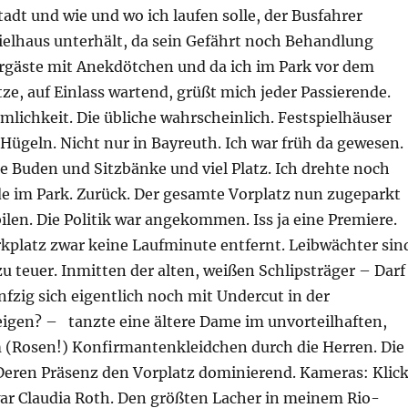
Stadt und wie und wo ich laufen solle, der Busfahrer
ielhaus unterhält, da sein Gefährt noch Behandlung
hrgäste mit Anekdötchen und da ich im Park vor dem
e, auf Einlass wartend, grüßt mich jeder Passierende.
lichkeit. Die übliche wahrscheinlich. Festspielhäuser
Hügeln. Nicht nur in Bayreuth. Ich war früh da gewesen.
 Buden und Sitzbänke und viel Platz. Ich drehte noch
de im Park. Zurück. Der gesamte Vorplatz nun zugeparkt
len. Die Politik war angekommen. Iss ja eine Premiere.
arkplatz zwar keine Laufminute entfernt. Leibwächter sin
u teuer. Inmitten der alten, weißen Schlipsträger – Darf
fzig sich eigentlich noch mit Undercut in der
eigen? – tanzte eine ältere Dame im unvorteilhaften,
(Rosen!) Konfirmantenkleidchen durch die Herren. Die
 Deren Präsenz den Vorplatz dominierend. Kameras: Klick
 war Claudia Roth. Den größten Lacher in meinem Rio-