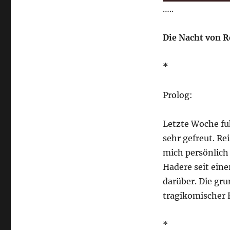
…..
Die Nacht von R
*
Prolog:
Letzte Woche fu
sehr gefreut. Re
mich persönlich
Hadere seit ein
darüber. Die gru
tragikomischer 
*