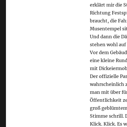
erklärt mir die 
Richtung Festsp
braucht, die Fa
Musentempel sitz
Und dann die Däm
stehen wohl auf 
Vor dem Gebäude
eine kleine Run
mit Dickeiermobi
Der offizielle P
wahrscheinlich z
man mit über fün
Öffentlichkeit z
groß geblümtem 
Stimme schrill.
Klick. Klick. Es