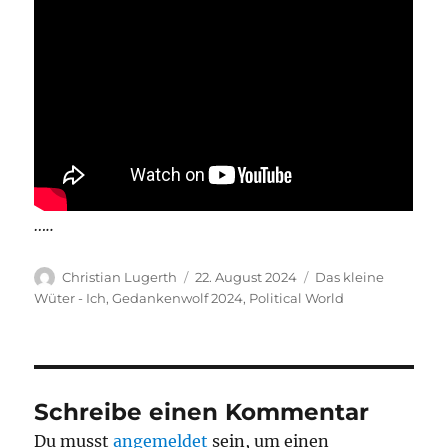
…..
Autor
Veröffentlicht
Kategorien
Christian Lugerth
22. August 2024
Das kleine
am
Wüter - Ich
,
Gedankenwolf 2024
,
Political World
Schreibe einen Kommentar
Du musst
angemeldet
sein, um einen