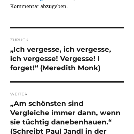
Kommentar abzugeben.
Beitragsnavigation
ZURÜCK
„Ich vergesse, ich vergesse,
Vorheriger
Beitrag:
ich vergesse! Vergesse! I
forget!“ (Meredith Monk)
WEITER
„Am schönsten sind
Nächster
Beitrag:
Vergleiche immer dann, wenn
sie tüchtig danebenhauen.“
(Schreibt Paul Jandl in der