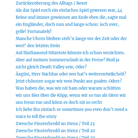
Zurückeroberung des Alltags / Reset
Als das Spiel noch ein einfaches Spiel gewesen war, 44
Beine und immer gewinnen am Ende eben die, sagte mal
ein Engländer, doch nun und lange schon: isch over,
gelle! Fortunately!
Manche Uhren bleiben steh’n lange vor der Zeit oder der
werf‘ den letzten Stein
Auf fünftausend Hitzetote könnte ich schon verzichten.
Aber auf meinen Sommerurlaub in der Ferne? Muß ja
nicht gleich Death Valley sein. Oder?
Äxgüsi, Herr Nachbar oder wer hat’s weiterentwikchelt?
Jetzt chönnen sogar wir vom Punkt aus goalen. Oderr?
Was haben die, was wir nit ham oder warum schütten
wir uns Bier über die Köpp, wenn wir so tun als täten wir
uns freun tun und könn es doch nit so recht
Ich liebe ihn einfach or sometimes you even don’t need a
voice to tell the story
Zwesche Finsterbredd un Stenz / Teil 23
Zwesche Finsterbredd un Stenz / Teil 20
Zwesche Finsterbredd un Stenz / Teil 20